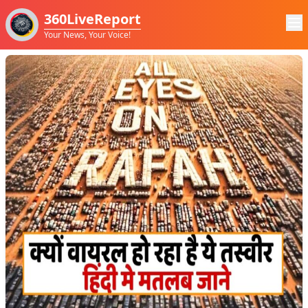
360LiveReport
Your News, Your Voice!