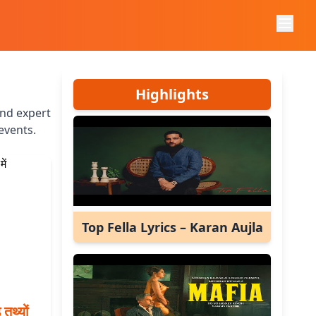
Highlights
and expert
events.
Top Fella Lyrics – Karan Aujla
थ्यों