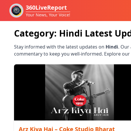
360LiveReport
Your News, Your Voice!
Category:
Hindi
Latest Up
Stay informed with the latest updates on
Hindi
. Our
commentary to keep you well-informed. Explore our 
Arz Kiya Hai – Coke Studio Bharat